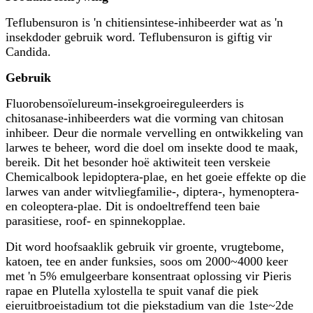
Teflubensuron is 'n chitiensintese-inhibeerder wat as 'n
insekdoder gebruik word. Teflubensuron is giftig vir
Candida.
Gebruik
Fluorobensoïelureum-insekgroeireguleerders is
chitosanase-inhibeerders wat die vorming van chitosan
inhibeer. Deur die normale vervelling en ontwikkeling van
larwes te beheer, word die doel om insekte dood te maak,
bereik. Dit het besonder hoë aktiwiteit teen verskeie
Chemicalbook lepidoptera-plae, en het goeie effekte op die
larwes van ander witvliegfamilie-, diptera-, hymenoptera-
en coleoptera-plae. Dit is ondoeltreffend teen baie
parasitiese, roof- en spinnekopplae.
Dit word hoofsaaklik gebruik vir groente, vrugtebome,
katoen, tee en ander funksies, soos om 2000~4000 keer
met 'n 5% emulgeerbare konsentraat oplossing vir Pieris
rapae en Plutella xylostella te spuit vanaf die piek
eieruitbroeistadium tot die piekstadium van die 1ste~2de