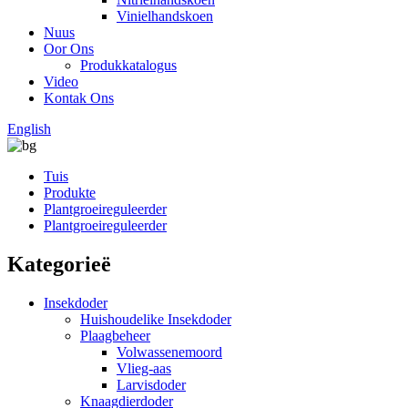
Vinielhandskoen
Nuus
Oor Ons
Produkkatalogus
Video
Kontak Ons
English
Tuis
Produkte
Plantgroeireguleerder
Plantgroeireguleerder
Kategorieë
Insekdoder
Huishoudelike Insekdoder
Plaagbeheer
Volwassenemoord
Vlieg-aas
Larvisdoder
Knaagdierdoder