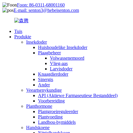
Foon: 86-0311-68001160
E-mail: senton3@hebeisenton.com
Tuis
Produkte
Insekdoder
Huishoudelike Insekdoder
Plaagbeheer
Volwassenemoord
Vlieg-aas
Larvisdoder
Knaagdierdoder
Sinergis
Ander
Veeartsenykundige
API (Aktiewe Farmaseutiese Bestanddeel)
Voorbereiding
Planthormone
Plantgroeireguleerder
Plantvoeding
Landbou-bymiddels
Handskoene
Nitrielhandskoen