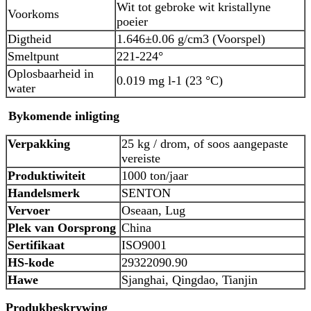
Wit tot gebroke wit kristallyne
Voorkoms
poeier
Digtheid
1.646±0.06 g/cm3 (Voorspel)
Smeltpunt
221-224°
Oplosbaarheid in
0.019 mg l-1 (23 °C)
water
Bykomende inligting
Verpakking
25 kg / drom, of soos aangepaste
vereiste
Produktiwiteit
1000 ton/jaar
Handelsmerk
SENTON
Vervoer
Oseaan, Lug
Plek van Oorsprong
China
Sertifikaat
ISO9001
HS-kode
29322090.90
Hawe
Sjanghai, Qingdao, Tianjin
Produkbeskrywing