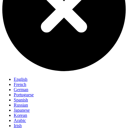
English
French
German
Portuguese
Spanish
Russian
Japanese
Korean
Arabic
Irish