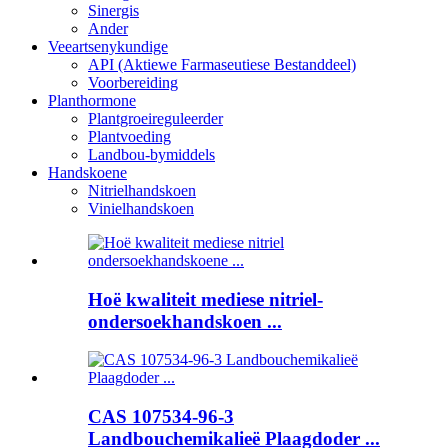
Sinergis
Ander
Veeartsenykundige
API (Aktiewe Farmaseutiese Bestanddeel)
Voorbereiding
Planthormone
Plantgroeireguleerder
Plantvoeding
Landbou-bymiddels
Handskoene
Nitrielhandskoen
Vinielhandskoen
Hoë kwaliteit mediese nitriel-
ondersoekhandskoen ...
CAS 107534-96-3
Landbouchemikalieë Plaagdoder ...