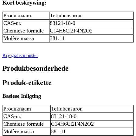
Kort beskrywing:
Produknaam
Teflubensuron
CAS-nr.
83121-18-0
Chemiese formule
C14H6Cl2F4N2O2
Molêre massa
381.11
Kry gratis monster
Produkbesonderhede
Produk-etikette
Basiese Inligting
Produknaam
Teflubensuron
CAS-nr.
83121-18-0
Chemiese formule
C14H6Cl2F4N2O2
Molêre massa
381.11